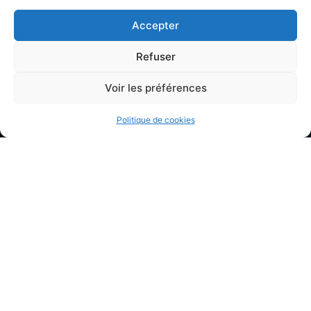
Accepter
Refuser
Voir les préférences
HEURES D'HIVER
Politique de cookies
HEURES D'ETE
CONTACT
Sur Réservation
Mardi : de 14 h à 17 h
Jeudi : de 14 h à 17 h
Samedi : de 14 h à 17 h