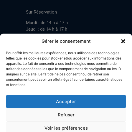
CONTACT
Sur Réservation
Mardi : de 14 h à 17 h
Jeudi : de 14 h à 17 h
Samedi : de 14 h à 17 h
Gérer le consentement
Pour offrir les meilleures expériences, nous utilisons des technologies
Mardi : de 17 h à 20 h
telles que les cookies pour stocker et/ou accéder aux informations des
appareils. Le fait de consentir à ces technologies nous permettra de
Jeudi : de 17 h à 20 h
traiter des données telles que le comportement de navigation ou les ID
Samedi : de 14 h à 17 h
uniques sur ce site. Le fait de ne pas consentir ou de retirer son
consentement peut avoir un effet négatif sur certaines caractéristiques
et fonctions.
Stand de tir LA BOTZACHE
Près de Mazembroz
Accepter
1926 Fully – Suisse
Tel: +41 (0)79 220 41 69
Refuser
Plan d'accès
Voir les préférences