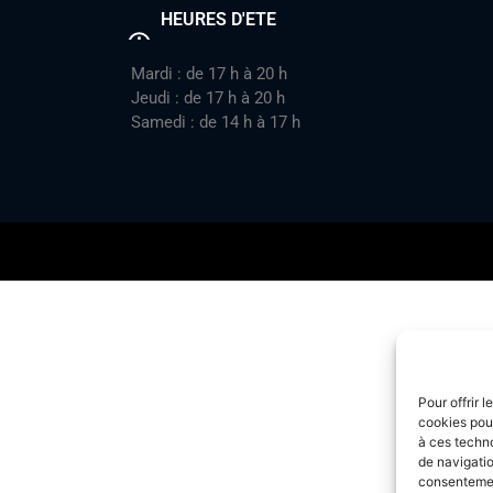
HEURES D'ETE
Mardi : de 17 h à 20 h
Jeudi : de 17 h à 20 h
Samedi : de 14 h à 17 h
Pour offrir 
cookies pour
à ces techn
de navigatio
consentement