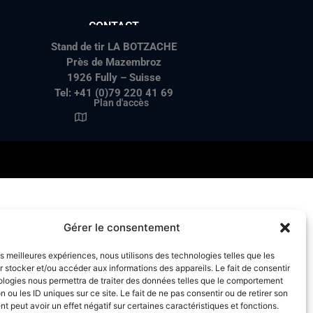
CONTACT
Stand de tir LA BOTZACHE
Près de Mazembroz
1926 Fully – Suisse
Tel: +41 (0)79 220 41 69
Plan d'accès
Gérer le consentement
les meilleures expériences, nous utilisons des technologies telles que les
 stocker et/ou accéder aux informations des appareils. Le fait de consentir
ologies nous permettra de traiter des données telles que le comportement
n ou les ID uniques sur ce site. Le fait de ne pas consentir ou de retirer son
 peut avoir un effet négatif sur certaines caractéristiques et fonctions.