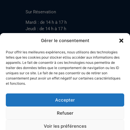
CONTACT
Sur Réservation
Mardi : de 14 h à 17 h
Jeudi : de 14 h à 17 h
Samedi : de 14 h à 17 h
Gérer le consentement
Pour offrir les meilleures expériences, nous utilisons des technologies
Mardi : de 17 h à 20 h
telles que les cookies pour stocker et/ou accéder aux informations des
appareils. Le fait de consentir à ces technologies nous permettra de
Jeudi : de 17 h à 20 h
traiter des données telles que le comportement de navigation ou les ID
Samedi : de 14 h à 17 h
uniques sur ce site. Le fait de ne pas consentir ou de retirer son
consentement peut avoir un effet négatif sur certaines caractéristiques
et fonctions.
Stand de tir LA BOTZACHE
Près de Mazembroz
Accepter
1926 Fully – Suisse
Tel: +41 (0)79 220 41 69
Refuser
Plan d'accès
Voir les préférences