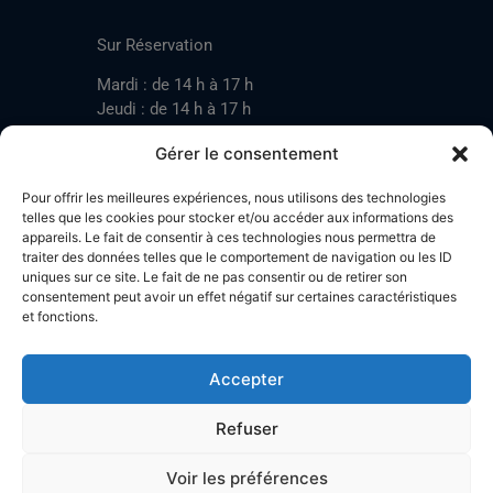
CONTACT
Sur Réservation
Mardi : de 14 h à 17 h
Jeudi : de 14 h à 17 h
Samedi : de 14 h à 17 h
Gérer le consentement
Pour offrir les meilleures expériences, nous utilisons des technologies
Mardi : de 17 h à 20 h
telles que les cookies pour stocker et/ou accéder aux informations des
appareils. Le fait de consentir à ces technologies nous permettra de
Jeudi : de 17 h à 20 h
traiter des données telles que le comportement de navigation ou les ID
Samedi : de 14 h à 17 h
uniques sur ce site. Le fait de ne pas consentir ou de retirer son
consentement peut avoir un effet négatif sur certaines caractéristiques
et fonctions.
Stand de tir LA BOTZACHE
Près de Mazembroz
Accepter
1926 Fully – Suisse
Tel: +41 (0)79 220 41 69
Refuser
Plan d'accès
Voir les préférences