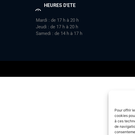
HEURES D'ETE
Mardi : de 17 h à 20 h
Jeudi : de 17 h à 20 h
Samedi : de 14 h à 17 h
Pour offrir 
cookies pour
à ces techn
de navigatio
consentement