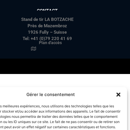
CONTACT
Stand de tir LA BOTZACHE
Près de Mazembroz
1926 Fully – Suisse
Tel: +41 (0)79 220 41 69
Plan d'accès
Gérer le consentement
les meilleures expériences, nous utilisons des technologies telles que les
 stocker et/ou accéder aux informations des appareils. Le fait de consentir
ologies nous permettra de traiter des données telles que le comportement
n ou les ID uniques sur ce site. Le fait de ne pas consentir ou de retirer son
 peut avoir un effet négatif sur certaines caractéristiques et fonctions.