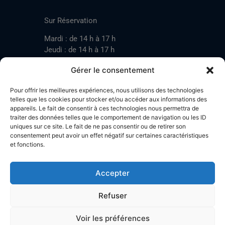
CONTACT
Sur Réservation
Mardi : de 14 h à 17 h
Jeudi : de 14 h à 17 h
Samedi : de 14 h à 17 h
Gérer le consentement
Pour offrir les meilleures expériences, nous utilisons des technologies
Mardi : de 17 h à 20 h
telles que les cookies pour stocker et/ou accéder aux informations des
appareils. Le fait de consentir à ces technologies nous permettra de
Jeudi : de 17 h à 20 h
traiter des données telles que le comportement de navigation ou les ID
Samedi : de 14 h à 17 h
uniques sur ce site. Le fait de ne pas consentir ou de retirer son
consentement peut avoir un effet négatif sur certaines caractéristiques
et fonctions.
Stand de tir LA BOTZACHE
Près de Mazembroz
Accepter
1926 Fully – Suisse
Tel: +41 (0)79 220 41 69
Refuser
Plan d'accès
Voir les préférences