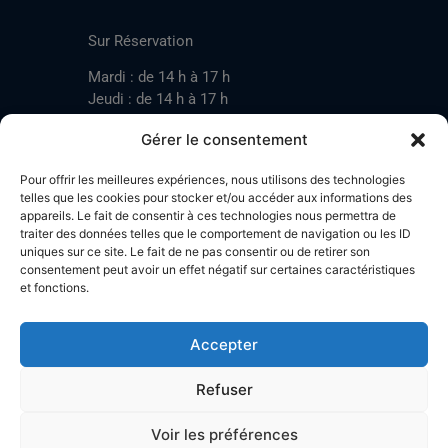
CONTACT
Sur Réservation
Mardi : de 14 h à 17 h
Jeudi : de 14 h à 17 h
Samedi : de 14 h à 17 h
Gérer le consentement
Pour offrir les meilleures expériences, nous utilisons des technologies
Mardi : de 17 h à 20 h
telles que les cookies pour stocker et/ou accéder aux informations des
appareils. Le fait de consentir à ces technologies nous permettra de
Jeudi : de 17 h à 20 h
traiter des données telles que le comportement de navigation ou les ID
Samedi : de 14 h à 17 h
uniques sur ce site. Le fait de ne pas consentir ou de retirer son
consentement peut avoir un effet négatif sur certaines caractéristiques
et fonctions.
Stand de tir LA BOTZACHE
Près de Mazembroz
Accepter
1926 Fully – Suisse
Tel: +41 (0)79 220 41 69
Refuser
Plan d'accès
Voir les préférences