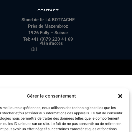
CONTACT
Stand de tir LA BOTZACHE
Près de Mazembroz
1926 Fully – Suisse
Tel: +41 (0)79 220 41 69
Plan d'accès
Gérer le consentement
les meilleures expériences, nous utilisons des technologies telles que les
 stocker et/ou accéder aux informations des appareils. Le fait de consentir
ologies nous permettra de traiter des données telles que le comportement
n ou les ID uniques sur ce site. Le fait de ne pas consentir ou de retirer son
 peut avoir un effet négatif sur certaines caractéristiques et fonctions.