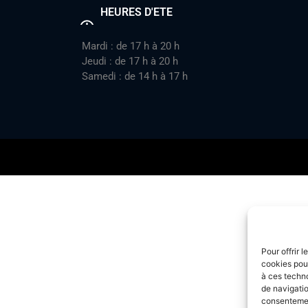
HEURES D'ETE
Mardi : de 17 h à 20 h
Jeudi : de 17 h à 20 h
Samedi : de 14 h à 17 h
Pour offrir 
cookies pour
à ces techn
de navigatio
consentement