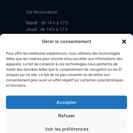
CONTACT
Sur Réservation
Mardi : de 14 h à 17 h
Jeudi : de 14 h à 17 h
Samedi : de 14 h à 17 h
Gérer le consentement
Pour offrir les meilleures expériences, nous utilisons des technologies
Mardi : de 17 h à 20 h
telles que les cookies pour stocker et/ou accéder aux informations des
appareils. Le fait de consentir à ces technologies nous permettra de
Jeudi : de 17 h à 20 h
traiter des données telles que le comportement de navigation ou les ID
Samedi : de 14 h à 17 h
uniques sur ce site. Le fait de ne pas consentir ou de retirer son
consentement peut avoir un effet négatif sur certaines caractéristiques
et fonctions.
Stand de tir LA BOTZACHE
Près de Mazembroz
Accepter
1926 Fully – Suisse
Tel: +41 (0)79 220 41 69
Refuser
Plan d'accès
Voir les préférences