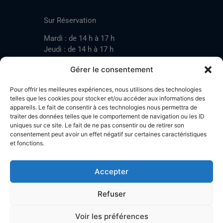
CONTACT
Sur Réservation
Mardi : de 14 h à 17 h
Jeudi : de 14 h à 17 h
Samedi : de 14 h à 17 h
Gérer le consentement
Pour offrir les meilleures expériences, nous utilisons des technologies
Mardi : de 17 h à 20 h
telles que les cookies pour stocker et/ou accéder aux informations des
appareils. Le fait de consentir à ces technologies nous permettra de
Jeudi : de 17 h à 20 h
traiter des données telles que le comportement de navigation ou les ID
Samedi : de 14 h à 17 h
uniques sur ce site. Le fait de ne pas consentir ou de retirer son
consentement peut avoir un effet négatif sur certaines caractéristiques
et fonctions.
Stand de tir LA BOTZACHE
Près de Mazembroz
Accepter
1926 Fully – Suisse
Tel: +41 (0)79 220 41 69
Refuser
Plan d'accès
Voir les préférences