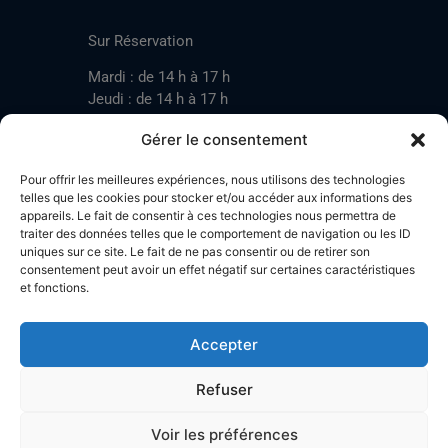
CONTACT
Sur Réservation
Mardi : de 14 h à 17 h
Jeudi : de 14 h à 17 h
Samedi : de 14 h à 17 h
Gérer le consentement
Pour offrir les meilleures expériences, nous utilisons des technologies
Mardi : de 17 h à 20 h
telles que les cookies pour stocker et/ou accéder aux informations des
appareils. Le fait de consentir à ces technologies nous permettra de
Jeudi : de 17 h à 20 h
traiter des données telles que le comportement de navigation ou les ID
Samedi : de 14 h à 17 h
uniques sur ce site. Le fait de ne pas consentir ou de retirer son
consentement peut avoir un effet négatif sur certaines caractéristiques
et fonctions.
Stand de tir LA BOTZACHE
Près de Mazembroz
Accepter
1926 Fully – Suisse
Tel: +41 (0)79 220 41 69
Refuser
Plan d'accès
Voir les préférences