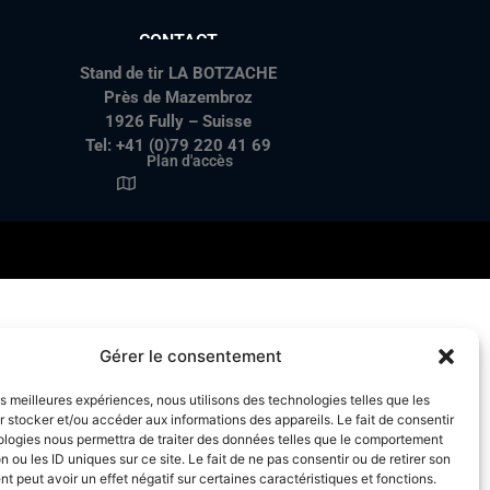
CONTACT
Stand de tir LA BOTZACHE
Près de Mazembroz
1926 Fully – Suisse
Tel: +41 (0)79 220 41 69
Plan d'accès
Gérer le consentement
les meilleures expériences, nous utilisons des technologies telles que les
 stocker et/ou accéder aux informations des appareils. Le fait de consentir
ologies nous permettra de traiter des données telles que le comportement
n ou les ID uniques sur ce site. Le fait de ne pas consentir ou de retirer son
 peut avoir un effet négatif sur certaines caractéristiques et fonctions.