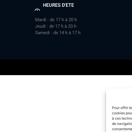
HEURES D'ETE
Mardi : de 17 h à 20 h
Jeudi : de 17 h à 20 h
Samedi : de 14 h à 17 h
Pour offrir 
cookies pour
à ces techn
de navigatio
consentement