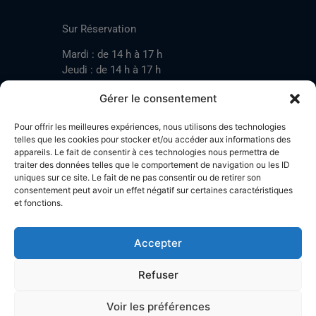
CONTACT
Sur Réservation
Mardi : de 14 h à 17 h
Jeudi : de 14 h à 17 h
Samedi : de 14 h à 17 h
Gérer le consentement
Pour offrir les meilleures expériences, nous utilisons des technologies
Mardi : de 17 h à 20 h
telles que les cookies pour stocker et/ou accéder aux informations des
appareils. Le fait de consentir à ces technologies nous permettra de
Jeudi : de 17 h à 20 h
traiter des données telles que le comportement de navigation ou les ID
Samedi : de 14 h à 17 h
uniques sur ce site. Le fait de ne pas consentir ou de retirer son
consentement peut avoir un effet négatif sur certaines caractéristiques
et fonctions.
Stand de tir LA BOTZACHE
Près de Mazembroz
Accepter
1926 Fully – Suisse
Tel: +41 (0)79 220 41 69
Refuser
Plan d'accès
Voir les préférences