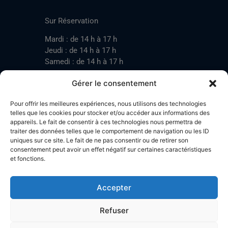
CONTACT
Sur Réservation
Mardi : de 14 h à 17 h
Jeudi : de 14 h à 17 h
Samedi : de 14 h à 17 h
Gérer le consentement
Mardi : de 17 h à 20 h
Pour offrir les meilleures expériences, nous utilisons des technologies
Jeudi : de 17 h à 20 h
telles que les cookies pour stocker et/ou accéder aux informations des
appareils. Le fait de consentir à ces technologies nous permettra de
Samedi : de 14 h à 17 h
traiter des données telles que le comportement de navigation ou les ID
uniques sur ce site. Le fait de ne pas consentir ou de retirer son
consentement peut avoir un effet négatif sur certaines caractéristiques
et fonctions.
Stand de tir LA BOTZACHE
Près de Mazembroz
1926 Fully – Suisse
Accepter
Tel: +41 (0)79 220 41 69
Plan d'accès
Refuser