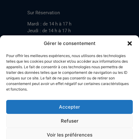
CONTACT
Sur Réservation
Mardi : de 14 h à 17 h
Jeudi : de 14 h à 17 h
Samedi : de 14 h à 17 h
Gérer le consentement
Pour offrir les meilleures expériences, nous utilisons des technologies
Mardi : de 17 h à 20 h
telles que les cookies pour stocker et/ou accéder aux informations des
appareils. Le fait de consentir à ces technologies nous permettra de
Jeudi : de 17 h à 20 h
traiter des données telles que le comportement de navigation ou les ID
Samedi : de 14 h à 17 h
uniques sur ce site. Le fait de ne pas consentir ou de retirer son
consentement peut avoir un effet négatif sur certaines caractéristiques
et fonctions.
Stand de tir LA BOTZACHE
Près de Mazembroz
Accepter
1926 Fully – Suisse
Tel: +41 (0)79 220 41 69
Refuser
Plan d'accès
Voir les préférences