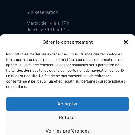
CONTACT
Sur Réservation
Mardi : de 14 h à 17 h
Jeudi : de 14 h à 17 h
Samedi : de 14 h à 17 h
Gérer le consentement
Pour offrir les meilleures expériences, nous utilisons des technologies
Mardi : de 17 h à 20 h
telles que les cookies pour stocker et/ou accéder aux informations des
appareils. Le fait de consentir à ces technologies nous permettra de
Jeudi : de 17 h à 20 h
traiter des données telles que le comportement de navigation ou les ID
Samedi : de 14 h à 17 h
uniques sur ce site. Le fait de ne pas consentir ou de retirer son
consentement peut avoir un effet négatif sur certaines caractéristiques
et fonctions.
Stand de tir LA BOTZACHE
Près de Mazembroz
Accepter
1926 Fully – Suisse
Tel: +41 (0)79 220 41 69
Refuser
Plan d'accès
Voir les préférences