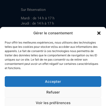
CONTACT
Sur Réservation
Mardi : de 14 h à 17 h
Jeudi : de 14 h à 17 h
Samedi : de 14 h à 17 h
Gérer le consentement
Pour offrir les meilleures expériences, nous utilisons des technologies
Mardi : de 17 h à 20 h
telles que les cookies pour stocker et/ou accéder aux informations des
appareils. Le fait de consentir à ces technologies nous permettra de
Jeudi : de 17 h à 20 h
traiter des données telles que le comportement de navigation ou les ID
Samedi : de 14 h à 17 h
uniques sur ce site. Le fait de ne pas consentir ou de retirer son
consentement peut avoir un effet négatif sur certaines caractéristiques
et fonctions.
Stand de tir LA BOTZACHE
Près de Mazembroz
Accepter
1926 Fully – Suisse
Tel: +41 (0)79 220 41 69
Refuser
Plan d'accès
Voir les préférences