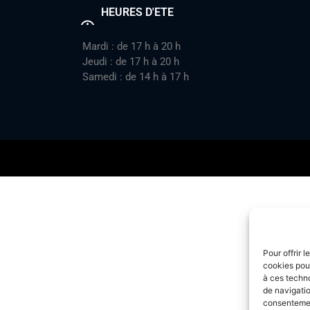
HEURES D'ETE
Mardi : de 17 h à 20 h
Jeudi : de 17 h à 20 h
Samedi : de 14 h à 17 h
Pour offrir 
cookies pour
à ces techn
de navigatio
consentement