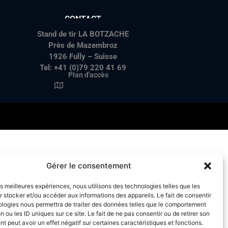
CONTACT
Stand de tir LA BOTZACHE
Près de Mazembroz
1926 Fully – Suisse
Tel: +41 (0)79 220 41 69
Plan d'accès
Gérer le consentement
les meilleures expériences, nous utilisons des technologies telles que les
 stocker et/ou accéder aux informations des appareils. Le fait de consentir
ologies nous permettra de traiter des données telles que le comportement
n ou les ID uniques sur ce site. Le fait de ne pas consentir ou de retirer son
 peut avoir un effet négatif sur certaines caractéristiques et fonctions.