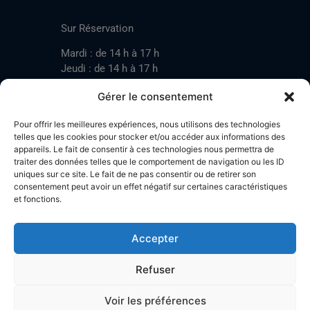
CONTACT
Sur Réservation
Mardi : de 14 h à 17 h
Jeudi : de 14 h à 17 h
Samedi : de 14 h à 17 h
Gérer le consentement
Pour offrir les meilleures expériences, nous utilisons des technologies
Mardi : de 17 h à 20 h
telles que les cookies pour stocker et/ou accéder aux informations des
appareils. Le fait de consentir à ces technologies nous permettra de
Jeudi : de 17 h à 20 h
traiter des données telles que le comportement de navigation ou les ID
Samedi : de 14 h à 17 h
uniques sur ce site. Le fait de ne pas consentir ou de retirer son
consentement peut avoir un effet négatif sur certaines caractéristiques
et fonctions.
Stand de tir LA BOTZACHE
Près de Mazembroz
Accepter
1926 Fully – Suisse
Tel: +41 (0)79 220 41 69
Refuser
Plan d'accès
Voir les préférences