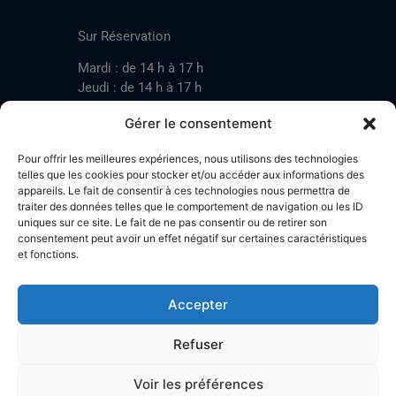
CONTACT
Sur Réservation
Mardi : de 14 h à 17 h
Jeudi : de 14 h à 17 h
Samedi : de 14 h à 17 h
Gérer le consentement
Pour offrir les meilleures expériences, nous utilisons des technologies
Mardi : de 17 h à 20 h
telles que les cookies pour stocker et/ou accéder aux informations des
appareils. Le fait de consentir à ces technologies nous permettra de
Jeudi : de 17 h à 20 h
traiter des données telles que le comportement de navigation ou les ID
Samedi : de 14 h à 17 h
uniques sur ce site. Le fait de ne pas consentir ou de retirer son
consentement peut avoir un effet négatif sur certaines caractéristiques
et fonctions.
Stand de tir LA BOTZACHE
Près de Mazembroz
Accepter
1926 Fully – Suisse
Tel: +41 (0)79 220 41 69
Refuser
Plan d'accès
Voir les préférences