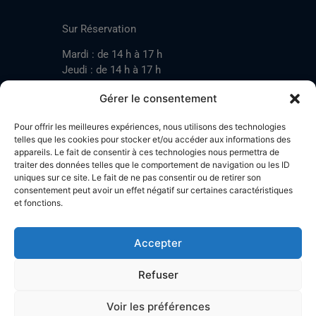
CONTACT
Sur Réservation
Mardi : de 14 h à 17 h
Jeudi : de 14 h à 17 h
Samedi : de 14 h à 17 h
Gérer le consentement
Pour offrir les meilleures expériences, nous utilisons des technologies
Mardi : de 17 h à 20 h
telles que les cookies pour stocker et/ou accéder aux informations des
appareils. Le fait de consentir à ces technologies nous permettra de
Jeudi : de 17 h à 20 h
traiter des données telles que le comportement de navigation ou les ID
Samedi : de 14 h à 17 h
uniques sur ce site. Le fait de ne pas consentir ou de retirer son
consentement peut avoir un effet négatif sur certaines caractéristiques
et fonctions.
Stand de tir LA BOTZACHE
Près de Mazembroz
Accepter
1926 Fully – Suisse
Tel: +41 (0)79 220 41 69
Refuser
Plan d'accès
Voir les préférences