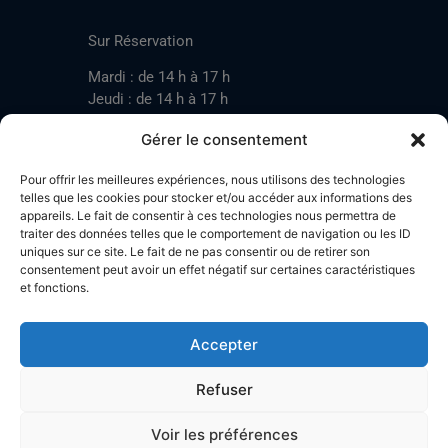
CONTACT
Sur Réservation
Mardi : de 14 h à 17 h
Jeudi : de 14 h à 17 h
Samedi : de 14 h à 17 h
Gérer le consentement
Pour offrir les meilleures expériences, nous utilisons des technologies
Mardi : de 17 h à 20 h
telles que les cookies pour stocker et/ou accéder aux informations des
appareils. Le fait de consentir à ces technologies nous permettra de
Jeudi : de 17 h à 20 h
traiter des données telles que le comportement de navigation ou les ID
Samedi : de 14 h à 17 h
uniques sur ce site. Le fait de ne pas consentir ou de retirer son
consentement peut avoir un effet négatif sur certaines caractéristiques
et fonctions.
Stand de tir LA BOTZACHE
Près de Mazembroz
Accepter
1926 Fully – Suisse
Tel: +41 (0)79 220 41 69
Refuser
Plan d'accès
Voir les préférences