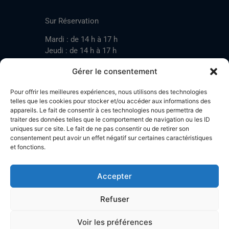
CONTACT
Sur Réservation
Mardi : de 14 h à 17 h
Jeudi : de 14 h à 17 h
Samedi : de 14 h à 17 h
Gérer le consentement
Pour offrir les meilleures expériences, nous utilisons des technologies
Mardi : de 17 h à 20 h
telles que les cookies pour stocker et/ou accéder aux informations des
appareils. Le fait de consentir à ces technologies nous permettra de
Jeudi : de 17 h à 20 h
traiter des données telles que le comportement de navigation ou les ID
Samedi : de 14 h à 17 h
uniques sur ce site. Le fait de ne pas consentir ou de retirer son
consentement peut avoir un effet négatif sur certaines caractéristiques
et fonctions.
Stand de tir LA BOTZACHE
Près de Mazembroz
Accepter
1926 Fully – Suisse
Tel: +41 (0)79 220 41 69
Refuser
Plan d'accès
Voir les préférences