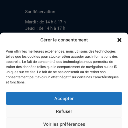
CONTACT
Sur Réservation
Mardi : de 14 h à 17 h
Jeudi : de 14 h à 17 h
Samedi : de 14 h à 17 h
Gérer le consentement
Pour offrir les meilleures expériences, nous utilisons des technologies
Mardi : de 17 h à 20 h
telles que les cookies pour stocker et/ou accéder aux informations des
appareils. Le fait de consentir à ces technologies nous permettra de
Jeudi : de 17 h à 20 h
traiter des données telles que le comportement de navigation ou les ID
Samedi : de 14 h à 17 h
uniques sur ce site. Le fait de ne pas consentir ou de retirer son
consentement peut avoir un effet négatif sur certaines caractéristiques
et fonctions.
Stand de tir LA BOTZACHE
Près de Mazembroz
Accepter
1926 Fully – Suisse
Tel: +41 (0)79 220 41 69
Refuser
Plan d'accès
Voir les préférences