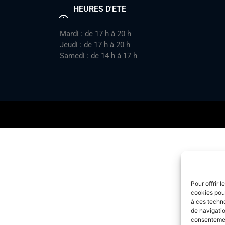
HEURES D'ETE
Mardi : de 17 h à 20 h
Jeudi : de 17 h à 20 h
Samedi : de 14 h à 17 h
Pour offrir 
cookies pour
à ces techn
de navigatio
consentement