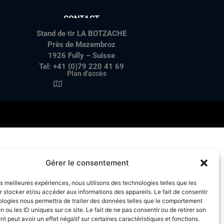
CONTACT
Stand de tir LA BOTZACHE
Près de Mazembroz
1926 Fully – Suisse
Tel: +41 (0)79 220 41 69
Plan d'accès
Gérer le consentement
les meilleures expériences, nous utilisons des technologies telles que les
 stocker et/ou accéder aux informations des appareils. Le fait de consentir
ologies nous permettra de traiter des données telles que le comportement
n ou les ID uniques sur ce site. Le fait de ne pas consentir ou de retirer son
 peut avoir un effet négatif sur certaines caractéristiques et fonctions.