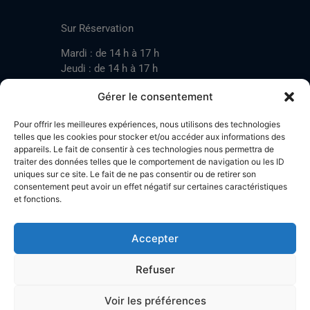
CONTACT
Sur Réservation
Mardi : de 14 h à 17 h
Jeudi : de 14 h à 17 h
Samedi : de 14 h à 17 h
Gérer le consentement
Pour offrir les meilleures expériences, nous utilisons des technologies
Mardi : de 17 h à 20 h
telles que les cookies pour stocker et/ou accéder aux informations des
appareils. Le fait de consentir à ces technologies nous permettra de
Jeudi : de 17 h à 20 h
traiter des données telles que le comportement de navigation ou les ID
Samedi : de 14 h à 17 h
uniques sur ce site. Le fait de ne pas consentir ou de retirer son
consentement peut avoir un effet négatif sur certaines caractéristiques
et fonctions.
Stand de tir LA BOTZACHE
Près de Mazembroz
Accepter
1926 Fully – Suisse
Tel: +41 (0)79 220 41 69
Refuser
Plan d'accès
Voir les préférences