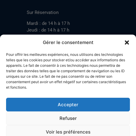
CONTACT
Sur Réservation
Mardi : de 14 h à 17 h
Jeudi : de 14 h à 17 h
Samedi : de 14 h à 17 h
Gérer le consentement
Pour offrir les meilleures expériences, nous utilisons des technologies
Mardi : de 17 h à 20 h
telles que les cookies pour stocker et/ou accéder aux informations des
appareils. Le fait de consentir à ces technologies nous permettra de
Jeudi : de 17 h à 20 h
traiter des données telles que le comportement de navigation ou les ID
Samedi : de 14 h à 17 h
uniques sur ce site. Le fait de ne pas consentir ou de retirer son
consentement peut avoir un effet négatif sur certaines caractéristiques
et fonctions.
Stand de tir LA BOTZACHE
Près de Mazembroz
Accepter
1926 Fully – Suisse
Tel: +41 (0)79 220 41 69
Refuser
Plan d'accès
Voir les préférences