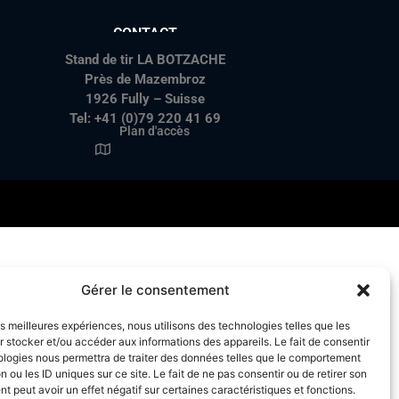
CONTACT
Stand de tir LA BOTZACHE
Près de Mazembroz
1926 Fully – Suisse
Tel: +41 (0)79 220 41 69
Plan d'accès
Gérer le consentement
les meilleures expériences, nous utilisons des technologies telles que les
 stocker et/ou accéder aux informations des appareils. Le fait de consentir
ologies nous permettra de traiter des données telles que le comportement
n ou les ID uniques sur ce site. Le fait de ne pas consentir ou de retirer son
 peut avoir un effet négatif sur certaines caractéristiques et fonctions.