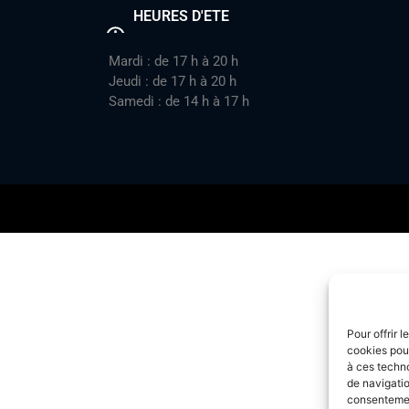
HEURES D'ETE
Mardi : de 17 h à 20 h
Jeudi : de 17 h à 20 h
Samedi : de 14 h à 17 h
Pour offrir 
cookies pour
à ces techn
de navigatio
consentement