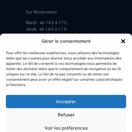
CONTACT
Sur Réservation
Mardi : de 14 h à 17 h
Jeudi : de 14 h à 17 h
Samedi : de 14 h à 17 h
Gérer le consentement
Pour offrir les meilleures expériences, nous utilisons des technologies
Mardi : de 17 h à 20 h
telles que les cookies pour stocker et/ou accéder aux informations des
appareils. Le fait de consentir à ces technologies nous permettra de
Jeudi : de 17 h à 20 h
traiter des données telles que le comportement de navigation ou les ID
Samedi : de 14 h à 17 h
uniques sur ce site. Le fait de ne pas consentir ou de retirer son
consentement peut avoir un effet négatif sur certaines caractéristiques
et fonctions.
Stand de tir LA BOTZACHE
Près de Mazembroz
Accepter
1926 Fully – Suisse
Tel: +41 (0)79 220 41 69
Refuser
Plan d'accès
Voir les préférences