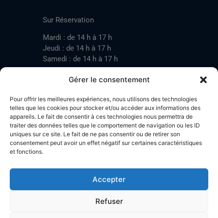
CONTACT
Sur Réservation
Mardi : de 14 h à 17 h
Jeudi : de 14 h à 17 h
Samedi : de 14 h à 17 h
Gérer le consentement
Mardi : de 17 h à 20 h
Pour offrir les meilleures expériences, nous utilisons des technologies
Jeudi : de 17 h à 20 h
telles que les cookies pour stocker et/ou accéder aux informations des
appareils. Le fait de consentir à ces technologies nous permettra de
Samedi : de 14 h à 17 h
traiter des données telles que le comportement de navigation ou les ID
uniques sur ce site. Le fait de ne pas consentir ou de retirer son
consentement peut avoir un effet négatif sur certaines caractéristiques
et fonctions.
Stand de tir LA BOTZACHE
Près de Mazembroz
1926 Fully – Suisse
Accepter
Tel: +41 (0)79 220 41 69
Plan d'accès
Refuser