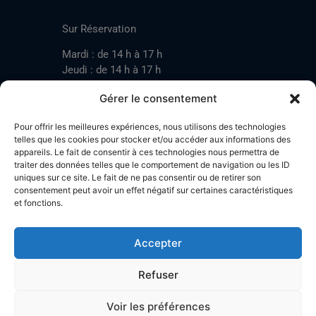
CONTACT
Sur Réservation
Mardi : de 14 h à 17 h
Jeudi : de 14 h à 17 h
Samedi : de 14 h à 17 h
Gérer le consentement
Pour offrir les meilleures expériences, nous utilisons des technologies
Mardi : de 17 h à 20 h
telles que les cookies pour stocker et/ou accéder aux informations des
appareils. Le fait de consentir à ces technologies nous permettra de
Jeudi : de 17 h à 20 h
traiter des données telles que le comportement de navigation ou les ID
Samedi : de 14 h à 17 h
uniques sur ce site. Le fait de ne pas consentir ou de retirer son
consentement peut avoir un effet négatif sur certaines caractéristiques
et fonctions.
Stand de tir LA BOTZACHE
Près de Mazembroz
Accepter
1926 Fully – Suisse
Tel: +41 (0)79 220 41 69
Refuser
Plan d'accès
Voir les préférences