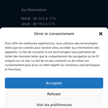
CONTACT
Sur Réservation
Mardi : de 14 h à 17 h
Jeudi : de 14 h à 17 h
Samedi : de 14 h à 17 h
Gérer le consentement
Pour offrir les meilleures expériences, nous utilisons des technologies
Mardi : de 17 h à 20 h
telles que les cookies pour stocker et/ou accéder aux informations des
appareils. Le fait de consentir à ces technologies nous permettra de
Jeudi : de 17 h à 20 h
traiter des données telles que le comportement de navigation ou les ID
Samedi : de 14 h à 17 h
uniques sur ce site. Le fait de ne pas consentir ou de retirer son
consentement peut avoir un effet négatif sur certaines caractéristiques
et fonctions.
Stand de tir LA BOTZACHE
Près de Mazembroz
Accepter
1926 Fully – Suisse
Tel: +41 (0)79 220 41 69
Refuser
Plan d'accès
Voir les préférences