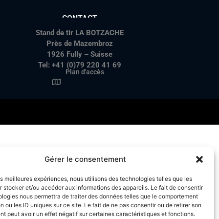
CONTACT
Stand de tir LA BOTZACHE
Près de Mazembroz
1926 Fully – Suisse
Tel: +41 (0)79 220 41 69
Plan d'accès
Gérer le consentement
les meilleures expériences, nous utilisons des technologies telles que les
 stocker et/ou accéder aux informations des appareils. Le fait de consentir
ologies nous permettra de traiter des données telles que le comportement
n ou les ID uniques sur ce site. Le fait de ne pas consentir ou de retirer son
 peut avoir un effet négatif sur certaines caractéristiques et fonctions.