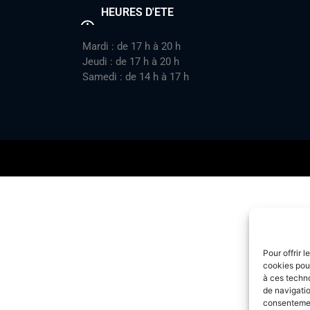
HEURES D'ETE
Mardi : de 17 h à 20 h
Jeudi : de 17 h à 20 h
Samedi : de 14 h à 17 h
Pour offrir 
cookies pour
à ces techn
de navigatio
consentement