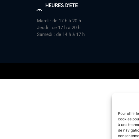
HEURES D'ETE
Mardi : de 17 h à 20 h
Jeudi : de 17 h à 20 h
Samedi : de 14 h à 17 h
Pour offrir 
cookies pour
à ces techn
de navigatio
consentement