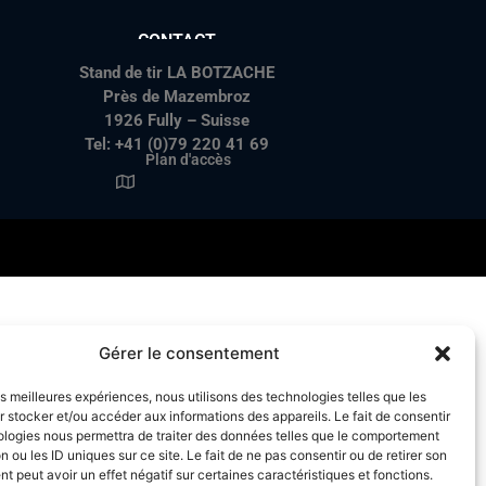
CONTACT
Stand de tir LA BOTZACHE
Près de Mazembroz
1926 Fully – Suisse
Tel: +41 (0)79 220 41 69
Plan d'accès
Gérer le consentement
les meilleures expériences, nous utilisons des technologies telles que les
 stocker et/ou accéder aux informations des appareils. Le fait de consentir
ologies nous permettra de traiter des données telles que le comportement
n ou les ID uniques sur ce site. Le fait de ne pas consentir ou de retirer son
 peut avoir un effet négatif sur certaines caractéristiques et fonctions.