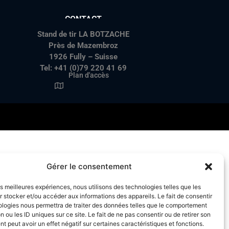
CONTACT
Stand de tir LA BOTZACHE
Près de Mazembroz
1926 Fully – Suisse
Tel: +41 (0)79 220 41 69
Plan d'accès
Gérer le consentement
les meilleures expériences, nous utilisons des technologies telles que les
 stocker et/ou accéder aux informations des appareils. Le fait de consentir
ologies nous permettra de traiter des données telles que le comportement
n ou les ID uniques sur ce site. Le fait de ne pas consentir ou de retirer son
 peut avoir un effet négatif sur certaines caractéristiques et fonctions.