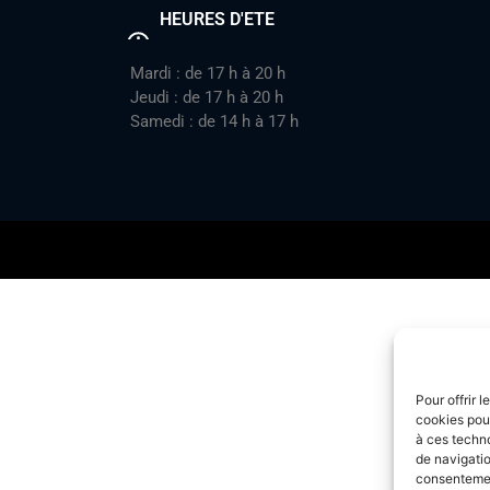
HEURES D'ETE
Mardi : de 17 h à 20 h
Jeudi : de 17 h à 20 h
Samedi : de 14 h à 17 h
Pour offrir 
cookies pour
à ces techn
de navigatio
consentement