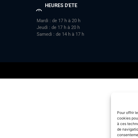
HEURES D'ETE
Mardi : de 17 h à 20 h
Jeudi : de 17 h à 20 h
Samedi : de 14 h à 17 h
Pour offrir 
cookies pour
à ces techn
de navigatio
consentement