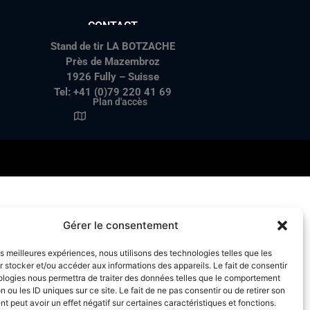
CONTACT
Stand de tir LA BOTZACHE
Près de Mazembroz
1926 Fully – Suisse
Tel: +41 (0)79 220 41 69
Plan d'accès
Gérer le consentement
les meilleures expériences, nous utilisons des technologies telles que les
 stocker et/ou accéder aux informations des appareils. Le fait de consentir
ologies nous permettra de traiter des données telles que le comportement
n ou les ID uniques sur ce site. Le fait de ne pas consentir ou de retirer son
 peut avoir un effet négatif sur certaines caractéristiques et fonctions.