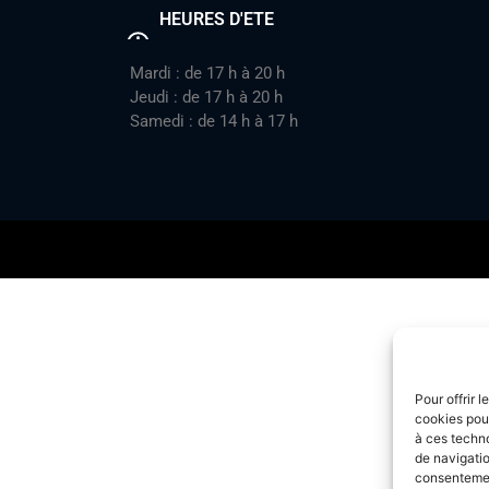
HEURES D'ETE
Mardi : de 17 h à 20 h
Jeudi : de 17 h à 20 h
Samedi : de 14 h à 17 h
Pour offrir 
cookies pour
à ces techn
de navigatio
consentement