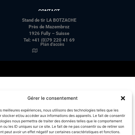
CONTACT
Stand de tir LA BOTZACHE
Près de Mazembroz
1926 Fully – Suisse
Tel: +41 (0)79 220 41 69
Plan d'accès
Gérer le consentement
les meilleures expériences, nous utilisons des technologies telles que les
 stocker et/ou accéder aux informations des appareils. Le fait de consentir
ologies nous permettra de traiter des données telles que le comportement
n ou les ID uniques sur ce site. Le fait de ne pas consentir ou de retirer son
 peut avoir un effet négatif sur certaines caractéristiques et fonctions.