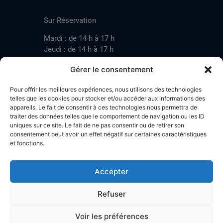
CONTACT
Sur Réservation
Mardi : de 14 h à 17 h
Jeudi : de 14 h à 17 h
Samedi : de 14 h à 17 h
Gérer le consentement
Pour offrir les meilleures expériences, nous utilisons des technologies
Mardi : de 17 h à 20 h
telles que les cookies pour stocker et/ou accéder aux informations des
appareils. Le fait de consentir à ces technologies nous permettra de
Jeudi : de 17 h à 20 h
traiter des données telles que le comportement de navigation ou les ID
Samedi : de 14 h à 17 h
uniques sur ce site. Le fait de ne pas consentir ou de retirer son
consentement peut avoir un effet négatif sur certaines caractéristiques
et fonctions.
Stand de tir LA BOTZACHE
Près de Mazembroz
Accepter
1926 Fully – Suisse
Tel: +41 (0)79 220 41 69
Refuser
Plan d'accès
Voir les préférences