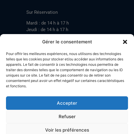
CONTACT
Sur Réservation
Mardi : de 14 h à 17 h
Jeudi : de 14 h à 17 h
Samedi : de 14 h à 17 h
Gérer le consentement
Pour offrir les meilleures expériences, nous utilisons des technologies
Mardi : de 17 h à 20 h
telles que les cookies pour stocker et/ou accéder aux informations des
appareils. Le fait de consentir à ces technologies nous permettra de
Jeudi : de 17 h à 20 h
traiter des données telles que le comportement de navigation ou les ID
Samedi : de 14 h à 17 h
uniques sur ce site. Le fait de ne pas consentir ou de retirer son
consentement peut avoir un effet négatif sur certaines caractéristiques
et fonctions.
Stand de tir LA BOTZACHE
Près de Mazembroz
Accepter
1926 Fully – Suisse
Tel: +41 (0)79 220 41 69
Refuser
Plan d'accès
Voir les préférences