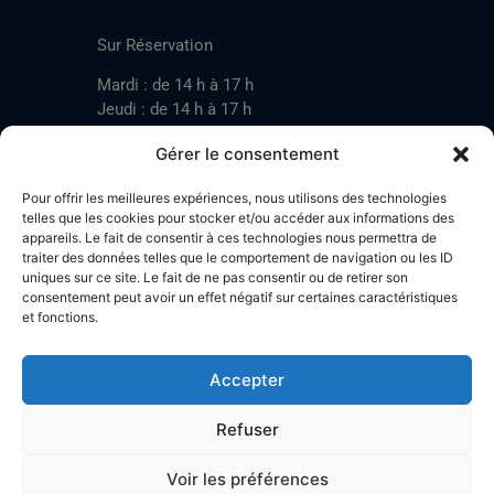
CONTACT
Sur Réservation
Mardi : de 14 h à 17 h
Jeudi : de 14 h à 17 h
Samedi : de 14 h à 17 h
Gérer le consentement
Pour offrir les meilleures expériences, nous utilisons des technologies
Mardi : de 17 h à 20 h
telles que les cookies pour stocker et/ou accéder aux informations des
appareils. Le fait de consentir à ces technologies nous permettra de
Jeudi : de 17 h à 20 h
traiter des données telles que le comportement de navigation ou les ID
Samedi : de 14 h à 17 h
uniques sur ce site. Le fait de ne pas consentir ou de retirer son
consentement peut avoir un effet négatif sur certaines caractéristiques
et fonctions.
Stand de tir LA BOTZACHE
Près de Mazembroz
Accepter
1926 Fully – Suisse
Tel: +41 (0)79 220 41 69
Refuser
Plan d'accès
Voir les préférences