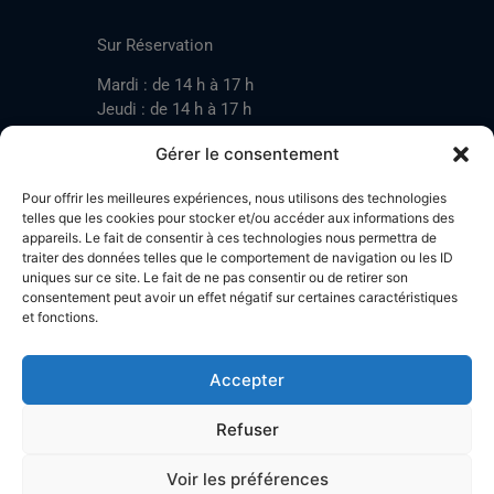
CONTACT
Sur Réservation
Mardi : de 14 h à 17 h
Jeudi : de 14 h à 17 h
Samedi : de 14 h à 17 h
Gérer le consentement
Pour offrir les meilleures expériences, nous utilisons des technologies
Mardi : de 17 h à 20 h
telles que les cookies pour stocker et/ou accéder aux informations des
appareils. Le fait de consentir à ces technologies nous permettra de
Jeudi : de 17 h à 20 h
traiter des données telles que le comportement de navigation ou les ID
Samedi : de 14 h à 17 h
uniques sur ce site. Le fait de ne pas consentir ou de retirer son
consentement peut avoir un effet négatif sur certaines caractéristiques
et fonctions.
Stand de tir LA BOTZACHE
Près de Mazembroz
Accepter
1926 Fully – Suisse
Tel: +41 (0)79 220 41 69
Refuser
Plan d'accès
Voir les préférences