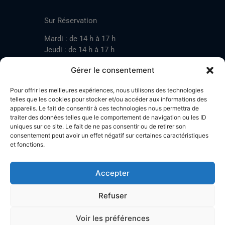
CONTACT
Sur Réservation
Mardi : de 14 h à 17 h
Jeudi : de 14 h à 17 h
Samedi : de 14 h à 17 h
Gérer le consentement
Pour offrir les meilleures expériences, nous utilisons des technologies
Mardi : de 17 h à 20 h
telles que les cookies pour stocker et/ou accéder aux informations des
appareils. Le fait de consentir à ces technologies nous permettra de
Jeudi : de 17 h à 20 h
traiter des données telles que le comportement de navigation ou les ID
Samedi : de 14 h à 17 h
uniques sur ce site. Le fait de ne pas consentir ou de retirer son
consentement peut avoir un effet négatif sur certaines caractéristiques
et fonctions.
Stand de tir LA BOTZACHE
Près de Mazembroz
Accepter
1926 Fully – Suisse
Tel: +41 (0)79 220 41 69
Refuser
Plan d'accès
Voir les préférences