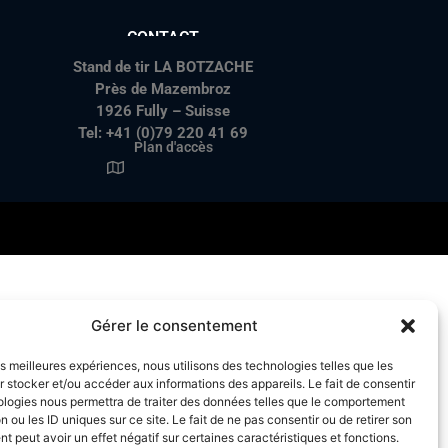
CONTACT
Stand de tir LA BOTZACHE
Près de Mazembroz
1926 Fully – Suisse
Tel: +41 (0)79 220 41 69
Plan d'accès
Gérer le consentement
les meilleures expériences, nous utilisons des technologies telles que les
 stocker et/ou accéder aux informations des appareils. Le fait de consentir
ologies nous permettra de traiter des données telles que le comportement
n ou les ID uniques sur ce site. Le fait de ne pas consentir ou de retirer son
 peut avoir un effet négatif sur certaines caractéristiques et fonctions.