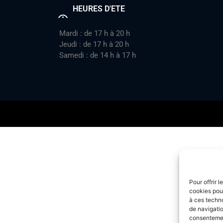
HEURES D'ETE
Mardi : de 17 h à 20 h
Jeudi : de 17 h à 20 h
Samedi : de 14 h à 17 h
Pour offrir 
cookies pour
à ces techn
de navigatio
consentement