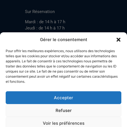
CONTACT
Sur Réservation
Mardi : de 14 h à 17 h
Jeudi : de 14 h à 17 h
Samedi : de 14 h à 17 h
Gérer le consentement
Pour offrir les meilleures expériences, nous utilisons des technologies
Mardi : de 17 h à 20 h
telles que les cookies pour stocker et/ou accéder aux informations des
appareils. Le fait de consentir à ces technologies nous permettra de
Jeudi : de 17 h à 20 h
traiter des données telles que le comportement de navigation ou les ID
Samedi : de 14 h à 17 h
uniques sur ce site. Le fait de ne pas consentir ou de retirer son
consentement peut avoir un effet négatif sur certaines caractéristiques
et fonctions.
Stand de tir LA BOTZACHE
Près de Mazembroz
Accepter
1926 Fully – Suisse
Tel: +41 (0)79 220 41 69
Refuser
Plan d'accès
Voir les préférences