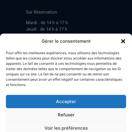
CONTACT
Sur Réservation
Mardi : de 14 h à 17 h
Jeudi : de 14 h à 17 h
Samedi : de 14 h à 17 h
Gérer le consentement
Pour offrir les meilleures expériences, nous utilisons des technologies
Mardi : de 17 h à 20 h
telles que les cookies pour stocker et/ou accéder aux informations des
appareils. Le fait de consentir à ces technologies nous permettra de
Jeudi : de 17 h à 20 h
traiter des données telles que le comportement de navigation ou les ID
Samedi : de 14 h à 17 h
uniques sur ce site. Le fait de ne pas consentir ou de retirer son
consentement peut avoir un effet négatif sur certaines caractéristiques
et fonctions.
Stand de tir LA BOTZACHE
Près de Mazembroz
Accepter
1926 Fully – Suisse
Tel: +41 (0)79 220 41 69
Refuser
Plan d'accès
Voir les préférences