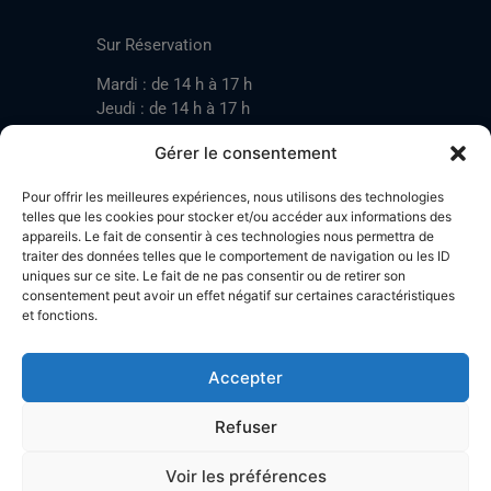
CONTACT
Sur Réservation
Mardi : de 14 h à 17 h
Jeudi : de 14 h à 17 h
Samedi : de 14 h à 17 h
Gérer le consentement
Pour offrir les meilleures expériences, nous utilisons des technologies
Mardi : de 17 h à 20 h
telles que les cookies pour stocker et/ou accéder aux informations des
appareils. Le fait de consentir à ces technologies nous permettra de
Jeudi : de 17 h à 20 h
traiter des données telles que le comportement de navigation ou les ID
Samedi : de 14 h à 17 h
uniques sur ce site. Le fait de ne pas consentir ou de retirer son
consentement peut avoir un effet négatif sur certaines caractéristiques
et fonctions.
Stand de tir LA BOTZACHE
Près de Mazembroz
Accepter
1926 Fully – Suisse
Tel: +41 (0)79 220 41 69
Refuser
Plan d'accès
Voir les préférences