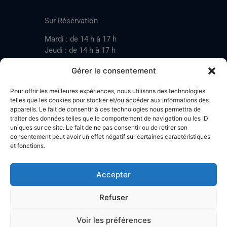
CONTACT
Sur Réservation
Mardi : de 14 h à 17 h
Jeudi : de 14 h à 17 h
Samedi : de 14 h à 17 h
Gérer le consentement
Pour offrir les meilleures expériences, nous utilisons des technologies
Mardi : de 17 h à 20 h
telles que les cookies pour stocker et/ou accéder aux informations des
appareils. Le fait de consentir à ces technologies nous permettra de
Jeudi : de 17 h à 20 h
traiter des données telles que le comportement de navigation ou les ID
Samedi : de 14 h à 17 h
uniques sur ce site. Le fait de ne pas consentir ou de retirer son
consentement peut avoir un effet négatif sur certaines caractéristiques
et fonctions.
Stand de tir LA BOTZACHE
Près de Mazembroz
Accepter
1926 Fully – Suisse
Tel: +41 (0)79 220 41 69
Refuser
Plan d'accès
Voir les préférences